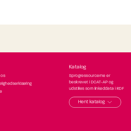
Katalog
 os
Sprogressourcerne er
beskrevet i DCAT-AP og
elighedserklæring
udstilles som linkeddata i RDF
de
Hent katalog