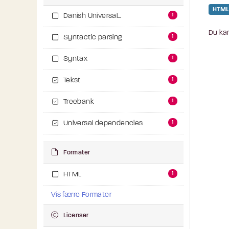
HTML
1
Danish Universal...
Du kan
1
Syntactic parsing
1
Syntax
1
Tekst
1
Treebank
1
Universal dependencies
Formater
1
HTML
Vis færre Formater
Licenser