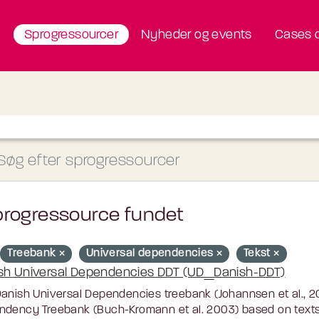
Sprogressourcer
Nyheder og events
Cases o
progressource fundet
Treebank
Universal dependencies
Tekst
sh Universal Dependencies DDT (UD_Danish-DDT)
anish Universal Dependencies treebank (Johannsen et al., 20
dency Treebank (Buch-Kromann et al. 2003) based on texts 