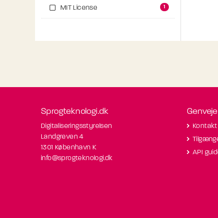
1
MIT License
Sprogteknologi.dk
Genveje
Digitaliseringsstyrelsen
Kontakt
Landgreven 4
Tilgæng
1301 København K
API gui
info@sprogteknologi.dk