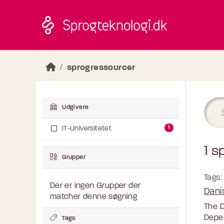
Skip to main content
sprogressourcer
Udgivere
1
IT-Universitetet
1 s
Grupper
Tags:
Der er ingen Grupper der
Dani
matcher denne søgning
The D
Depen
Tags