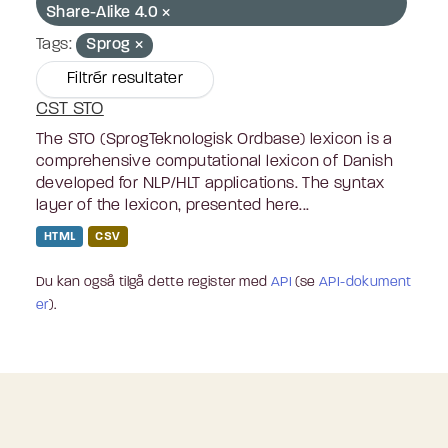
Share-Alike 4.0
Tags:
Sprog
Filtrér resultater
CST STO
The STO (SprogTeknologisk Ordbase) lexicon is a
comprehensive computational lexicon of Danish
developed for NLP/HLT applications. The syntax
layer of the lexicon, presented here...
HTML
CSV
Du kan også tilgå dette register med
API
(se
API-dokument
er
).