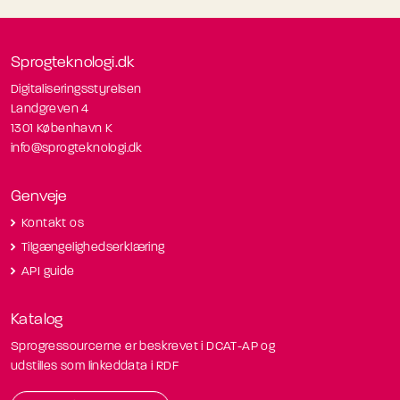
Sprogteknologi.dk
Digitaliseringsstyrelsen
Landgreven 4
1301 København K
info@sprogteknologi.dk
Genveje
Kontakt os
Tilgængelighedserklæring
API guide
Katalog
Sprogressourcerne er beskrevet i DCAT-AP og
udstilles som linkeddata i RDF