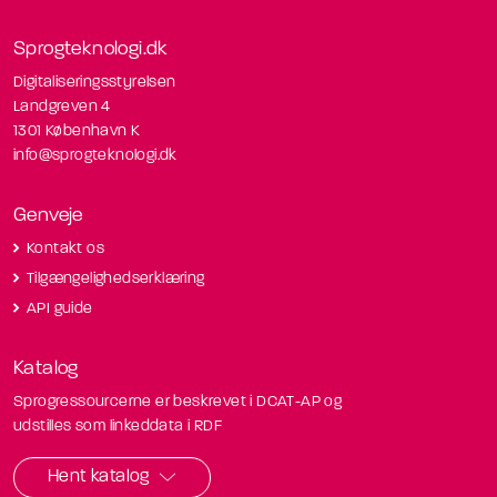
Sprogteknologi.dk
Digitaliseringsstyrelsen
Landgreven 4
1301 København K
info@sprogteknologi.dk
Genveje
Kontakt os
Tilgængelighedserklæring
API guide
Katalog
Sprogressourcerne er beskrevet i DCAT-AP og
udstilles som linkeddata i RDF
Hent katalog