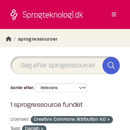
Skip to main content
sprogressourcer
Sortér efter
1 sprogressource fundet
Licenser:
Creative Commons Attribution 4.0
Tags:
Danish