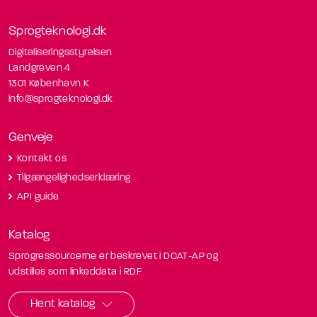
Sprogteknologi.dk
Digitaliseringsstyrelsen
Landgreven 4
1301 København K
info@sprogteknologi.dk
Genveje
Kontakt os
Tilgængelighedserklæring
API guide
Katalog
Sprogressourcerne er beskrevet i DCAT-AP og
udstilles som linkeddata i RDF
Hent katalog