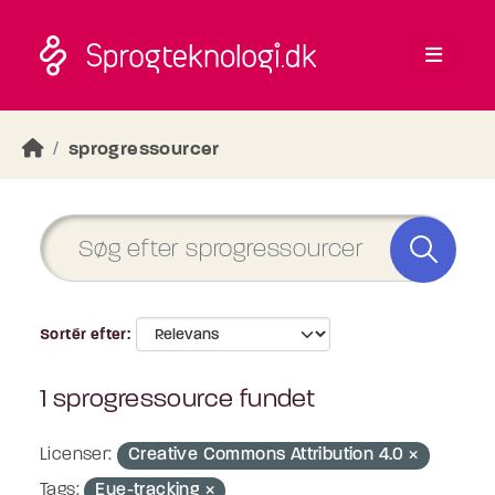
Skip to main content
sprogressourcer
Sortér efter
1 sprogressource fundet
Licenser:
Creative Commons Attribution 4.0
Tags:
Eye-tracking