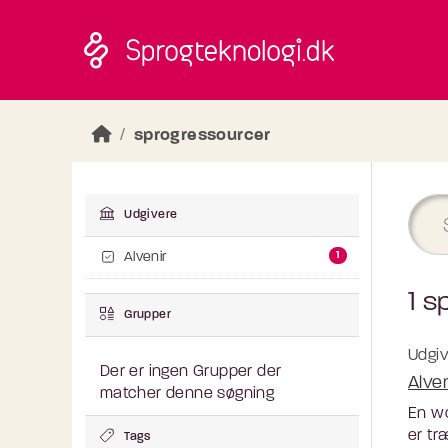
Skip to main content
sprogressourcer
Udgivere
1
Alvenir
1 s
Grupper
Udgiv
Der er ingen Grupper der
Alve
matcher denne søgning
En wo
er tr
Tags