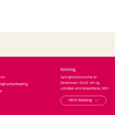
Katalog
 os
Sprogressourcerne er
beskrevet i DCAT-AP og
elighedserklæring
udstilles som linkeddata i RDF
de
Hent katalog