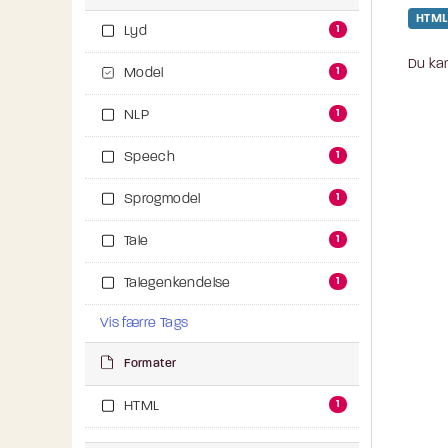
HTML
1
Lyd
Du kan
1
Model
1
NLP
1
Speech
1
Sprogmodel
1
Tale
1
Talegenkendelse
Vis færre Tags
Formater
1
HTML