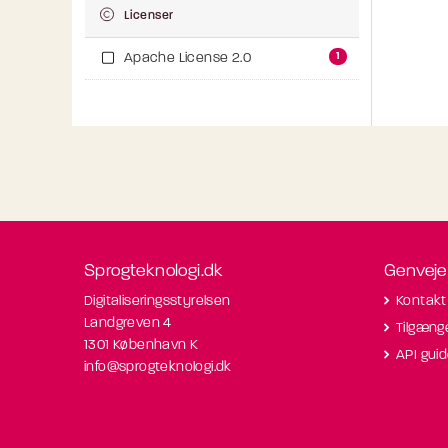
Licenser
1
Apache License 2.0
Sprogteknologi.dk
Genveje
Digitaliseringsstyrelsen
Kontakt
Landgreven 4
Tilgæng
1301 København K
API gui
info@sprogteknologi.dk