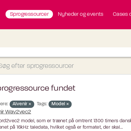
Sprogressourcer
Nyheder og events
Cases o
progressource fundet
ere:
Alvenir
Tags:
Model
nir Wav2vec2
rd2vec2 model, som er trænet på omtrent 1300 timers dansk
ænet på 16kHz taledata, hvilket også er formatet, der skal...