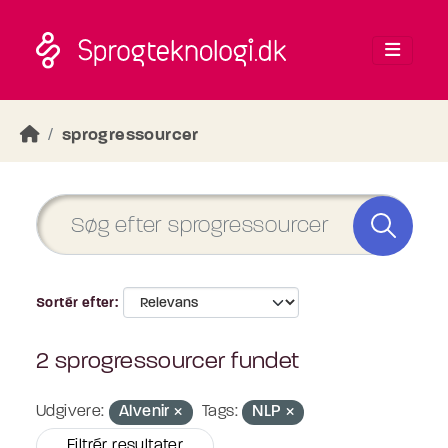
Skip to main content
sprogressourcer
Sortér efter
2 sprogressourcer fundet
Udgivere:
Alvenir
Tags:
NLP
Filtrér resultater