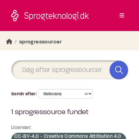
Skip to main content
sprogressourcer
Sortér efter
1 sprogressource fundet
Licenser:
CC-BY-4.0 - Creative Commons Attribution 4.0