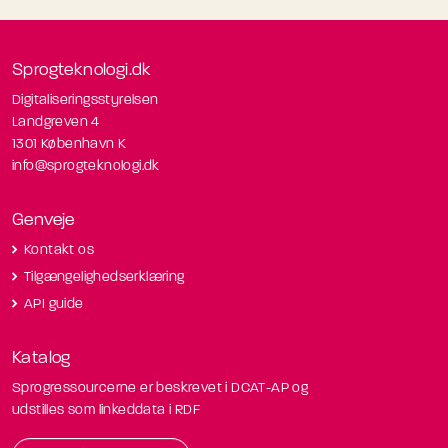
Sprogteknologi.dk
Digitaliseringsstyrelsen
Landgreven 4
1301 København K
info@sprogteknologi.dk
Genveje
Kontakt os
Tilgængelighedserklæring
API guide
Katalog
Sprogressourcerne er beskrevet i DCAT-AP og
udstilles som linkeddata i RDF