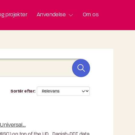
g projekter
Anvendelse
Om os
Sortér efter
niversal...
 MISC) on top of the UD_Danish-DDT data.