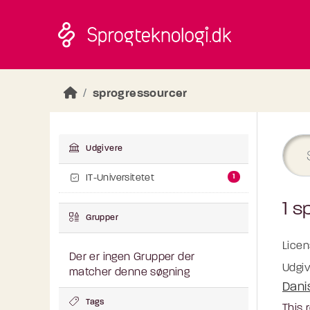
Skip to main content
sprogressourcer
Udgivere
1
IT-Universitetet
1 s
Grupper
Licen
Der er ingen Grupper der
Udgiv
matcher denne søgning
Dani
Tags
This 