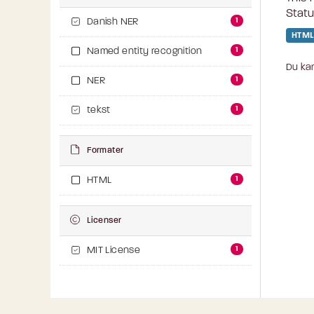
Statu
1
Danish NER
HTML
1
Named entity recognition
Du kan
1
NER
1
tekst
Formater
1
HTML
Licenser
1
MIT License