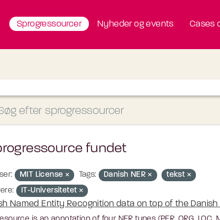
Sprogressourcer
Nyheder og events
Cases o
progressource fundet
ser:
MIT License
Tags:
Danish NER
tekst
ere:
IT-Universitetet
sh Named Entity Recognition data on top of the Danish U
resource is an annotation of four NER types (PER, ORG, LOC,