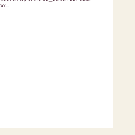
e:...