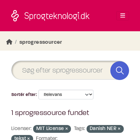
Skip to main content
sprogressourcer
Sortér efter
1 sprogressource fundet
Licenser:
MIT License
Tags:
Danish NER
tekst
Formater: