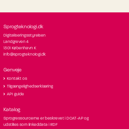
Sprogteknologi.dk
Digitaliseringsstyrelsen
Landgreven 4
1301 København K
info@sprogteknologi.dk
Genveje
Kontakt os
Tilgængelighedserklæring
API guide
Katalog
Sprogressourcerne er beskrevet i DCAT-AP og
udstilles som linkeddata i RDF