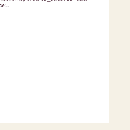
e:...