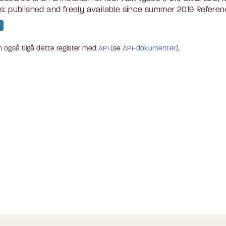
s: published and freely available since summer 2019 Referenc
 også tilgå dette register med
API
(se
API-dokumenter
).