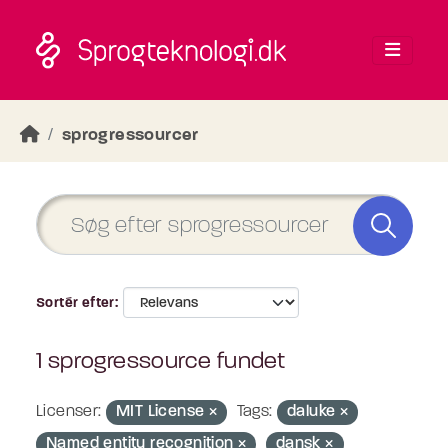
Skip to main content
sprogressourcer
Sortér efter
1 sprogressource fundet
Licenser:
MIT License
Tags:
daluke
Named entity recognition
dansk