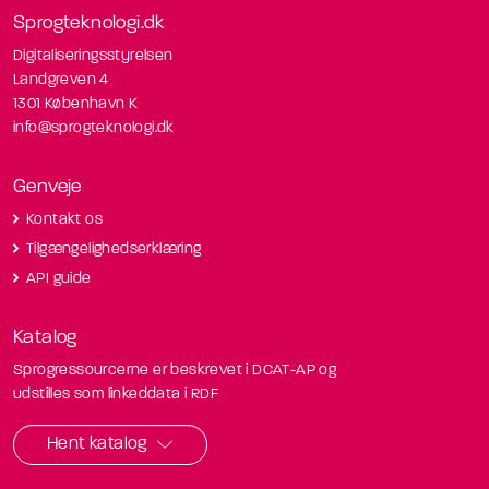
Sprogteknologi.dk
Digitaliseringsstyrelsen
Landgreven 4
1301 København K
info@sprogteknologi.dk
Genveje
Kontakt os
Tilgængelighedserklæring
API guide
Katalog
Sprogressourcerne er beskrevet i DCAT-AP og
udstilles som linkeddata i RDF
Hent katalog