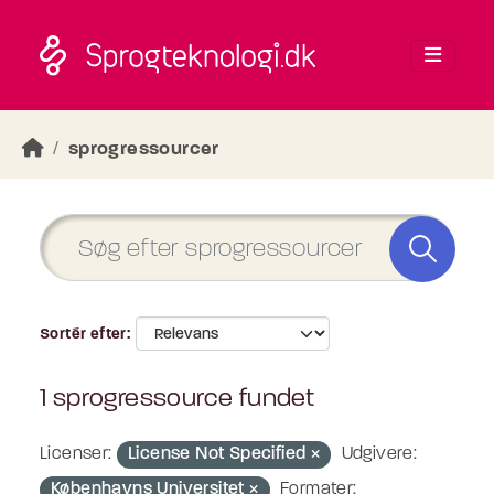
Skip to main content
sprogressourcer
Sortér efter
1 sprogressource fundet
Licenser:
License Not Specified
Udgivere:
Københavns Universitet
Formater: