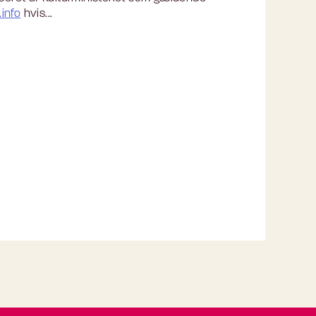
info
hvis...