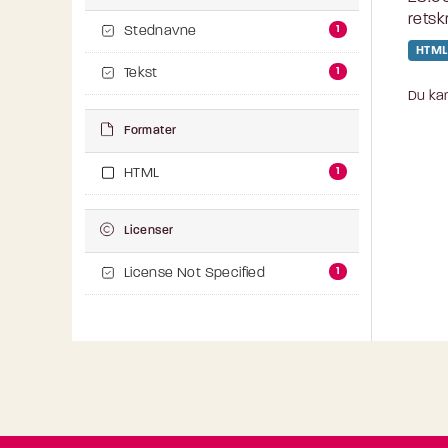
retsk
1
Stednavne
HTML
1
Tekst
Du kan
Formater
1
HTML
Licenser
1
License Not Specified