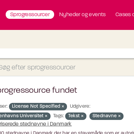
Sprogressourcer
Nyheder og events
Cases o
progressource fundet
ser:
License Not Specified
Udgivere:
enhavns Universitet
Tags:
Tekst
Stednavne
riserede stednavne i Danmark
0 stednavne i Danmark der har en stavemåde som er autoris