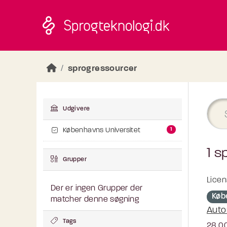
Skip to main content
sprogressourcer
Udgivere
1
Københavns Universitet
1 s
Grupper
Licen
Der er ingen Grupper der
Køb
matcher denne søgning
Auto
Tags
28.00