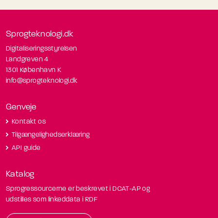
Sprogteknologi.dk
Digitaliseringsstyrelsen
Landgreven 4
1301 København K
info@sprogteknologi.dk
Genveje
Kontakt os
Tilgængelighedserklæring
API guide
Katalog
Sprogressourcerne er beskrevet i DCAT-AP og
udstilles som linkeddata i RDF