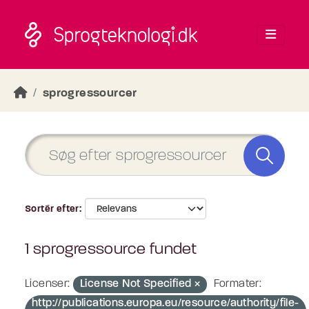
Skip to main content
sprogressourcer
Sortér efter
1 sprogressource fundet
Licenser:
License Not Specified
Formater:
http://publications.europa.eu/resource/authority/file-