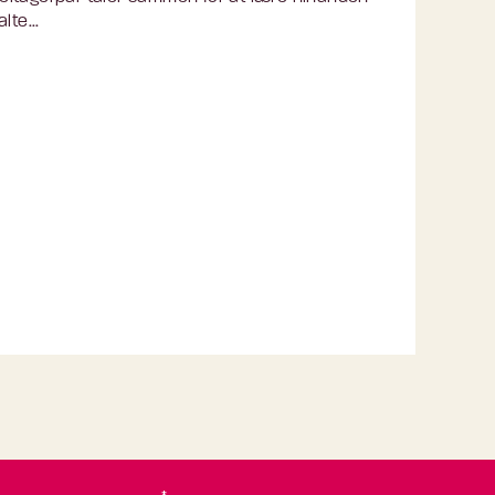
te...