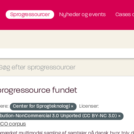
Sprogressourcer
Nyheder og events
Cases o
progressource fundet
ere:
Center for Sprogteknologi
Licenser:
ribution-NonCommercial 3.0 Unported (CC BY-NC 3.0)
CO corpus
mærket multimodal samling af samtaler på dansk hvor tolv d