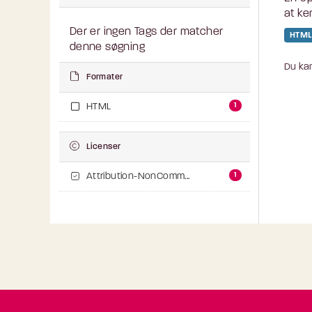
at ke
Der er ingen Tags der matcher
HTML
denne søgning
Du kan
Formater
1
HTML
Licenser
1
Attribution-NonComm...