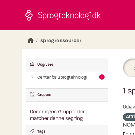
Skip to main content
sprogressourcer
Udgivere
1
Center for Sprogteknologi
1 s
Grupper
Udgiv
Der er ingen Grupper der
Att
matcher denne søgning
NOM
Tags
En op