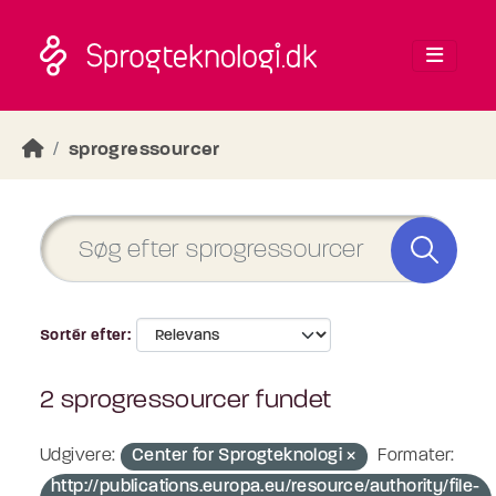
Skip to main content
sprogressourcer
Sortér efter
2 sprogressourcer fundet
Udgivere:
Center for Sprogteknologi
Formater:
http://publications.europa.eu/resource/authority/file-