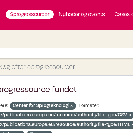
Sprogressourcer
Nyheder og events
Cases o
progressource fundet
ere:
Center for Sprogteknologi
Formater:
://publications.europa.eu/resource/authority/file-type/CSV
p://publications.europa.eu/resource/authority/file-type/HTML