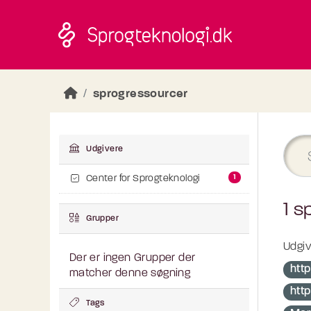
Skip to main content
sprogressourcer
Udgivere
1
Center for Sprogteknologi
1 s
Grupper
Udgiv
Der er ingen Grupper der
http
matcher denne søgning
htt
Tags