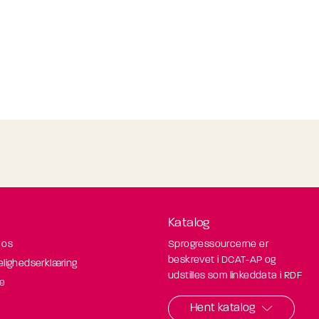
Katalog
 os
Sprogressourcerne er
beskrevet i DCAT-AP og
elighedserklæring
udstilles som linkeddata i RDF
de
Hent katalog