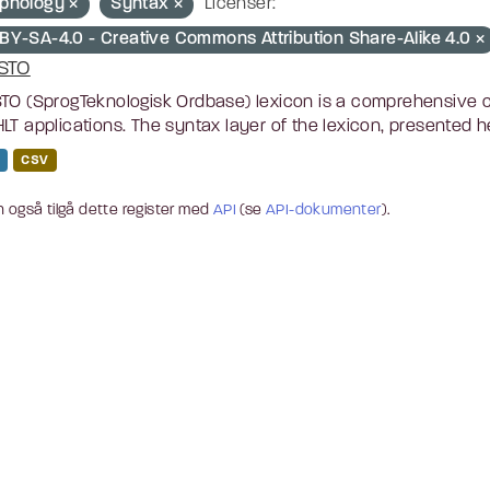
phology
Syntax
Licenser:
BY-SA-4.0 - Creative Commons Attribution Share-Alike 4.0
STO
TO (SprogTeknologisk Ordbase) lexicon is a comprehensive c
LT applications. The syntax layer of the lexicon, presented he
CSV
 også tilgå dette register med
API
(se
API-dokumenter
).