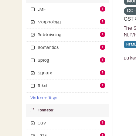
Mor
1
LMF
CC-
CST 
1
Morphology
The S
NLP/H
1
Retskrivning
HTML
1
Semantics
Du kan
1
Sprog
1
Syntax
1
Tekst
Vis færre Tags
Formater
1
CSV
1