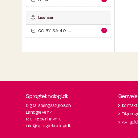
HTML
Licenser
1
CC-BY-SA-4.0 -...
Sprogteknologi.dk
Genveje
Digitaliseringsstyrelsen
Kontakt
Landgreven 4
Tilgæng
1301 København K
API gui
info@sprogteknologi.dk