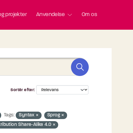
g projekter
Anvendelse
Om os
Sortér efter
Tags:
Syntax
Sprog
ibution Share-Alike 4.0