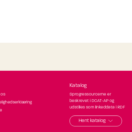
Katalog
 os
Sprogressourcerne er
beskrevet i DCAT-AP og
elighedserklæring
udstilles som linkeddata i RDF
de
Hent katalog