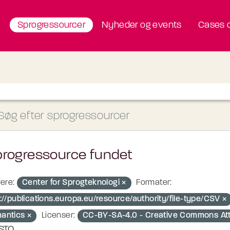
Sprogressourcer
Nyheder og events
Cases o
progressource fundet
ere:
Center for Sprogteknologi
Formater:
://publications.europa.eu/resource/authority/file-type/CSV
antics
Licenser:
CC-BY-SA-4.0 - Creative Commons Attr
STO