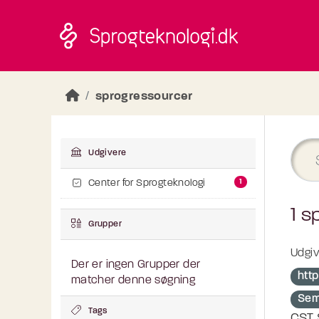
Skip to main content
sprogressourcer
Udgivere
1
Center for Sprogteknologi
1 s
Grupper
Udgiv
Der er ingen Grupper der
http
matcher denne søgning
Sem
Tags
CST 