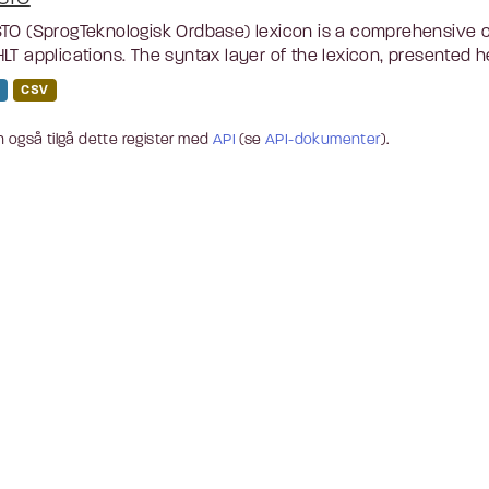
TO (SprogTeknologisk Ordbase) lexicon is a comprehensive c
LT applications. The syntax layer of the lexicon, presented he
CSV
 også tilgå dette register med
API
(se
API-dokumenter
).