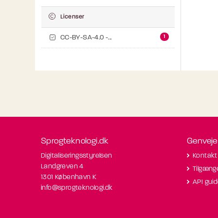
Licenser
1
CC-BY-SA-4.0 -...
Sprogteknologi.dk
Genveje
Digitaliseringsstyrelsen
Kontakt
Landgreven 4
Tilgæng
1301 København K
API gui
info@sprogteknologi.dk