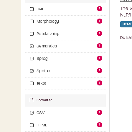
The S
1
LMF
NLP/H
1
Morphology
HTML
1
Retskrivning
Du kan
1
Semantics
1
Sprog
1
Syntax
1
Tekst
Formater
1
CSV
1
HTML