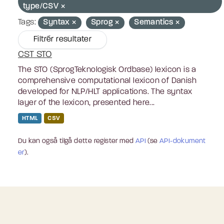
type/CSV
Tags:
Syntax
Sprog
Semantics
Filtrér resultater
CST STO
The STO (SprogTeknologisk Ordbase) lexicon is a
comprehensive computational lexicon of Danish
developed for NLP/HLT applications. The syntax
layer of the lexicon, presented here...
HTML
CSV
Du kan også tilgå dette register med
API
(se
API-dokument
er
).