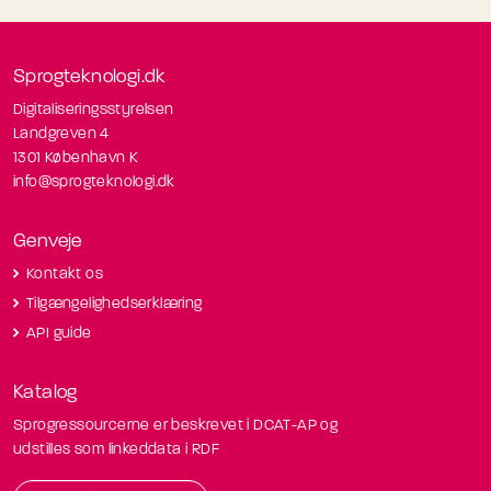
Sprogteknologi.dk
Digitaliseringsstyrelsen
Landgreven 4
1301 København K
info@sprogteknologi.dk
Genveje
Kontakt os
Tilgængelighedserklæring
API guide
Katalog
Sprogressourcerne er beskrevet i DCAT-AP og
udstilles som linkeddata i RDF