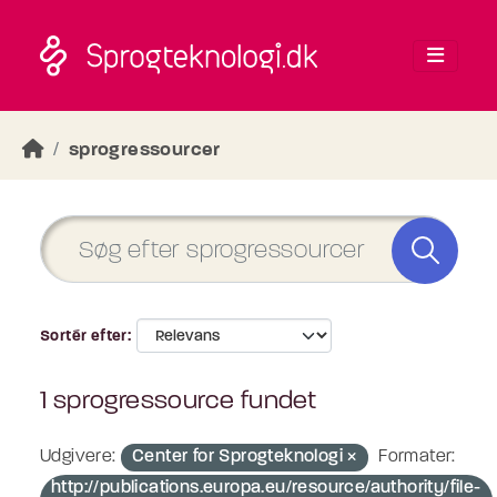
Skip to main content
sprogressourcer
Sortér efter
1 sprogressource fundet
Udgivere:
Center for Sprogteknologi
Formater:
http://publications.europa.eu/resource/authority/file-