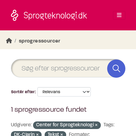
Skip to main content
sprogressourcer
Sortér efter
1 sprogressource fundet
Udgivere:
Center for Sprogteknologi
Tags:
DK-Clarin
Tekst
Formater: