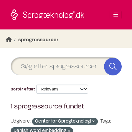
Skip to main content
sprogressourcer
Sortér efter
1 sprogressource fundet
Udgivere:
Center for Sprogteknologi
Tags:
Danish word embedding