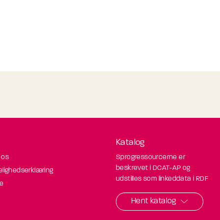
Katalog
 os
Sprogressourcerne er
beskrevet i DCAT-AP og
elighedserklæring
udstilles som linkeddata i RDF
de
Hent katalog