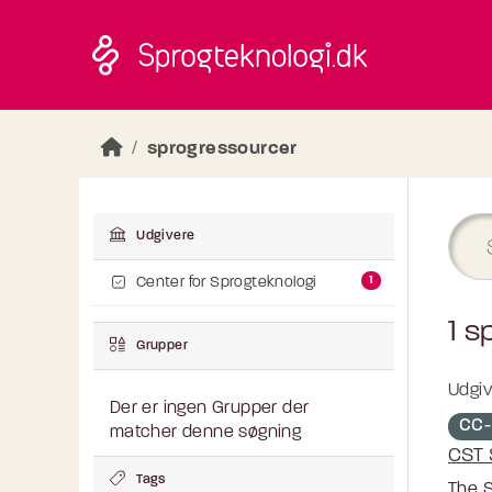
Skip to main content
sprogressourcer
Udgivere
1
Center for Sprogteknologi
1 s
Grupper
Udgiv
Der er ingen Grupper der
CC-
matcher denne søgning
CST 
Tags
The S