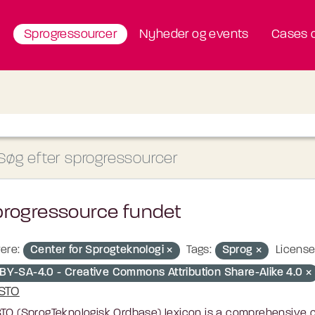
Sprogressourcer
Nyheder og events
Cases o
progressource fundet
ere:
Center for Sprogteknologi
Tags:
Sprog
License
BY-SA-4.0 - Creative Commons Attribution Share-Alike 4.0
STO
TO (SprogTeknologisk Ordbase) lexicon is a comprehensive c