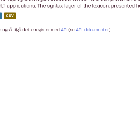
LT applications. The syntax layer of the lexicon, presented he
CSV
 også tilgå dette register med
API
(se
API-dokumenter
).