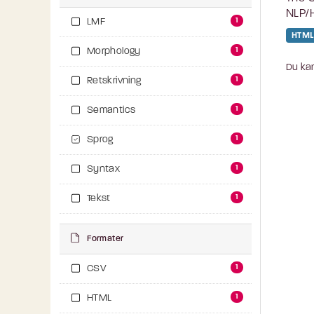
NLP/H
1
LMF
HTML
1
Morphology
Du kan
1
Retskrivning
1
Semantics
1
Sprog
1
Syntax
1
Tekst
Formater
1
CSV
1
HTML