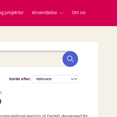
g projekter
Anvendelse
Om os
Sortér efter
r:
omputational lexicon of Danish developed for