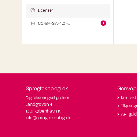
Licenser
1
CC-BY-SA-4.0 -...
Sprogteknologi.dk
Genveje
Digitaliseringsstyrelsen
Kontakt
Landgreven 4
Tilgæng
1301 København K
API gui
info@sprogteknologi.dk