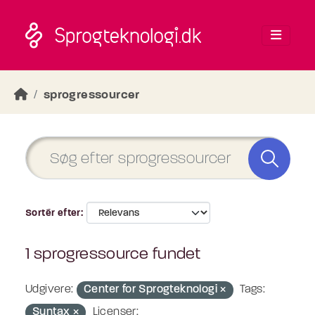
Skip to main content
sprogressourcer
Sortér efter
1 sprogressource fundet
Udgivere:
Center for Sprogteknologi
Tags:
Syntax
Licenser: