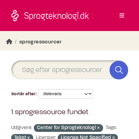
Skip to main content
sprogressourcer
Sortér efter
1 sprogressource fundet
Udgivere:
Center for Sprogteknologi
Tags:
Tekst
Licenser:
License Not Specified