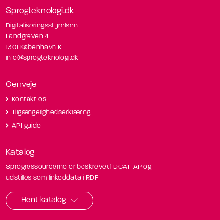
Sprogteknologi.dk
Digitaliseringsstyrelsen
Landgreven 4
1301 København K
info@sprogteknologi.dk
Genveje
Kontakt os
Tilgængelighedserklæring
API guide
Katalog
Sprogressourcerne er beskrevet i DCAT-AP og
udstilles som linkeddata i RDF
Hent katalog