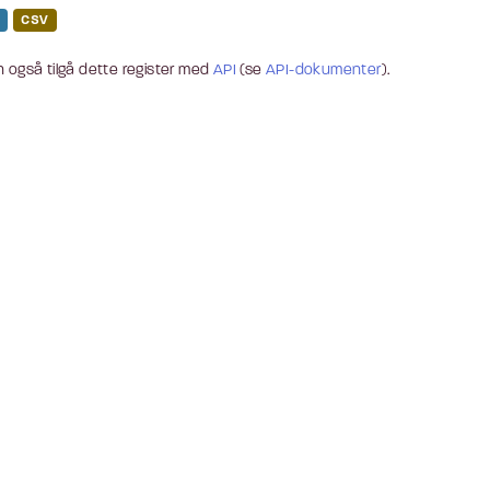
CSV
 også tilgå dette register med
API
(se
API-dokumenter
).