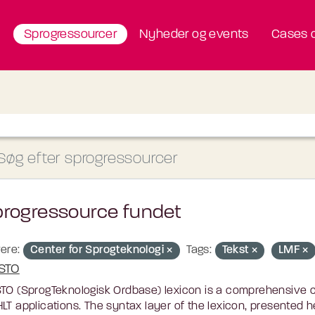
Sprogressourcer
Nyheder og events
Cases o
progressource fundet
ere:
Center for Sprogteknologi
Tags:
Tekst
LMF
STO
TO (SprogTeknologisk Ordbase) lexicon is a comprehensive c
LT applications. The syntax layer of the lexicon, presented he