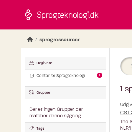
Skip to main content
sprogressourcer
Udgivere
1
Center for Sprogteknologi
1 s
Grupper
Udgiv
Der er ingen Grupper der
CST 
matcher denne søgning
The S
NLP/H
Tags