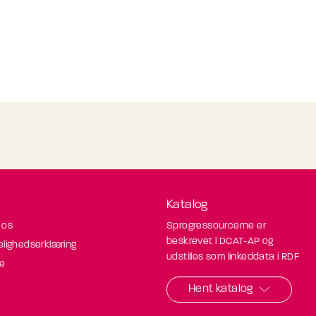
Katalog
 os
Sprogressourcerne er
beskrevet i DCAT-AP og
elighedserklæring
udstilles som linkeddata i RDF
de
Hent katalog