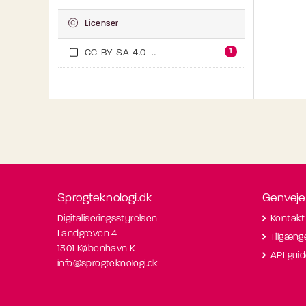
Licenser
1
CC-BY-SA-4.0 -...
Sprogteknologi.dk
Genveje
Digitaliseringsstyrelsen
Kontakt
Landgreven 4
Tilgæng
1301 København K
API gui
info@sprogteknologi.dk