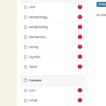
HTML
1
LMF
Du kan
1
Morphology
1
Retskrivning
1
Semantics
1
Sprog
1
Syntax
1
Tekst
Formater
1
CSV
1
HTML