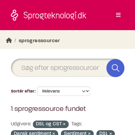
Skip to main content
sprogressourcer
Sortér efter
1 sprogressource fundet
Udgivere:
DSL og CST
Tags:
Dansk sentiment
Sentiment
DSL