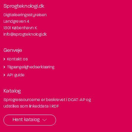
Sprogteknologi.dk
Digitaliseringsstyrelsen
Landgreven 4
1301 København K
info@sprogteknologi.dk
Genveje
Kontakt os
Tilgængelighedserklæring
API guide
Katalog
Sprogressourcerne er beskrevet i DCAT-AP og
udstilles som linkeddata i RDF
Hent katalog