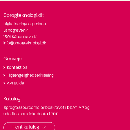
Sprogteknologi.dk
Digitaliseringsstyrelsen
Landgreven 4
1301 København K
info@sprogteknologi.dk
Genveje
Kontakt os
Tilgængelighedserklæring
API guide
Katalog
Sprogressourcerne er beskrevet i DCAT-AP og
udstilles som linkeddata i RDF
Hent katalog