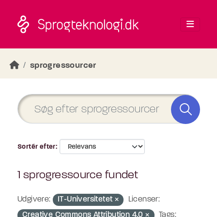
Skip to main content
sprogressourcer
Sortér efter
1 sprogressource fundet
Udgivere:
IT-Universitetet
Licenser:
Creative Commons Attribution 4.0
Tags: