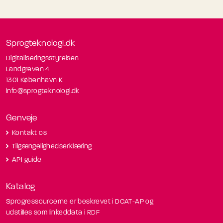
Sprogteknologi.dk
Digitaliseringsstyrelsen
Landgreven 4
1301 København K
info@sprogteknologi.dk
Genveje
Kontakt os
Tilgængelighedserklæring
API guide
Katalog
Sprogressourcerne er beskrevet i DCAT-AP og
udstilles som linkeddata i RDF