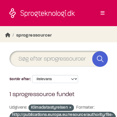
Skip to main content
sprogressourcer
Sortér efter
1 sprogressource fundet
Udgivere:
Klimadatastyrelsen
Formater:
http://publications.europa.eu/resource/authority/file-