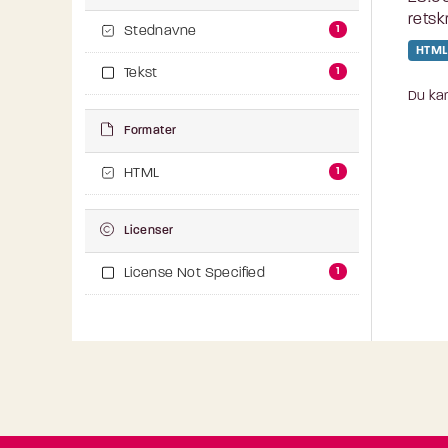
retsk
1
Stednavne
HTML
1
Tekst
Du kan
Formater
1
HTML
Licenser
1
License Not Specified