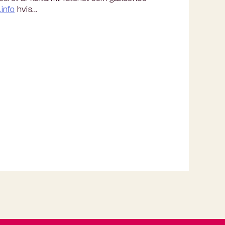
info
hvis...