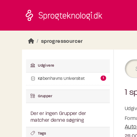
Skip to main content
sprogressourcer
Udgivere
1
Københavns Universitet
1 s
Grupper
Udgiv
Der er ingen Grupper der
Forma
matcher denne søgning
Auto
Tags
28.00