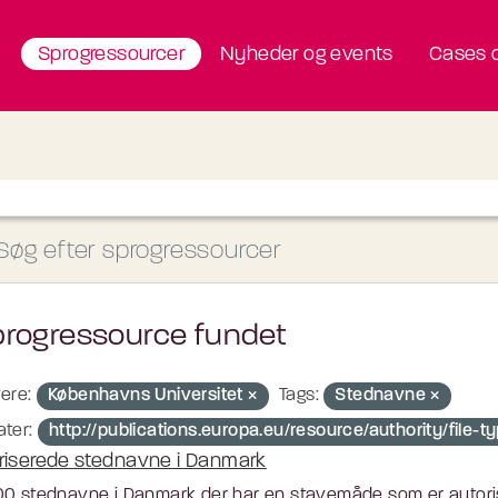
Sprogressourcer
Nyheder og events
Cases o
progressource fundet
ere:
Københavns Universitet
Tags:
Stednavne
ter:
http://publications.europa.eu/resource/authority/file
riserede stednavne i Danmark
0 stednavne i Danmark der har en stavemåde som er autoris