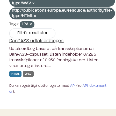
type/WAV
http://publications.europa.eu/resource/authority/file-
type/HTML
Tags:
IPA
Filtrér resultater
DanPASS udtaleordbogen
Udtaleordbog baseret på transskriptionerne i
DanPASS-korpusset. Listen indeholder 67.285
transskriptioner af 2.232 fonologiske ord. Listen
viser ortografisk ord,...
HTML
WAV
Du kan også tilgå dette register med
API
(se
API-dokument
er
).