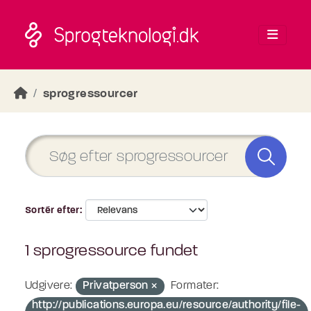
Skip to main content
sprogressourcer
Sortér efter
1 sprogressource fundet
Udgivere:
Privatperson
Formater:
http://publications.europa.eu/resource/authority/file-