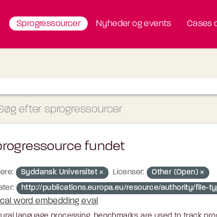
Sprogressourcer
Nyheder og events
Cases o
progressource fundet
ere:
Syddansk Universitet
Licenser:
Other (Open)
ter:
http://publications.europa.eu/resource/authority/file
cal word embedding eval
tural language processing, benchmarks are used to track prog