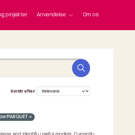
g projekter
Anvendelse
Om os
Sortér efter
-type/PARQUET
ress and identify useful models. Currently,