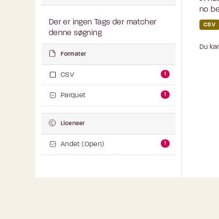
no be
Der er ingen Tags der matcher
CSV
denne søgning
Du kan
Formater
1
CSV
1
Parquet
Licenser
1
Andet (Open)