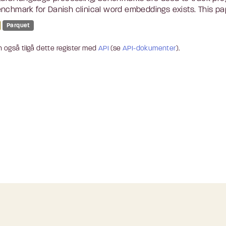
nchmark for Danish clinical word embeddings exists. This pap
Parquet
 også tilgå dette register med
API
(se
API-dokumenter
).