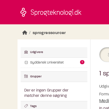
Skip to main content
sprogressourcer
Udgivere
1
Syddansk Universitet
1 s
Grupper
Udgiv
Der er ingen Grupper der
Forma
matcher denne søgning
Medi
Tags
In na