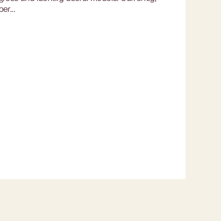
er...