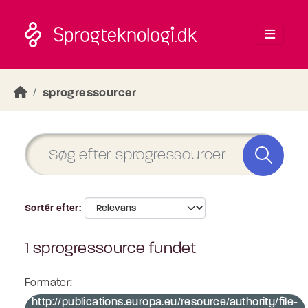
Skip to main content
sprogressourcer
Sortér efter
1 sprogressource fundet
Formater:
http://publications.europa.eu/resource/authority/file-