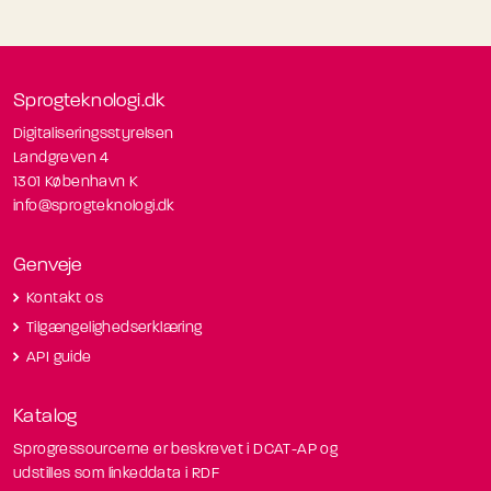
Sprogteknologi.dk
Digitaliseringsstyrelsen
Landgreven 4
1301 København K
info@sprogteknologi.dk
Genveje
Kontakt os
Tilgængelighedserklæring
API guide
Katalog
Sprogressourcerne er beskrevet i DCAT-AP og
udstilles som linkeddata i RDF