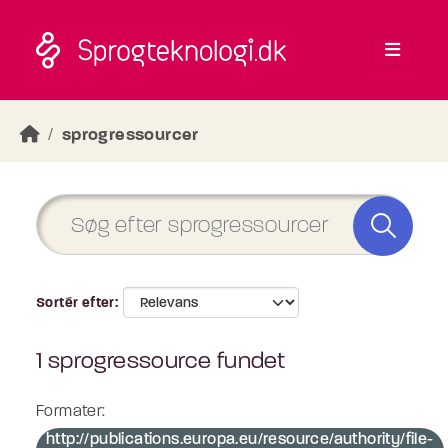
Skip to main content
sprogressourcer
Sortér efter
1 sprogressource fundet
Formater:
http://publications.europa.eu/resource/authority/file-