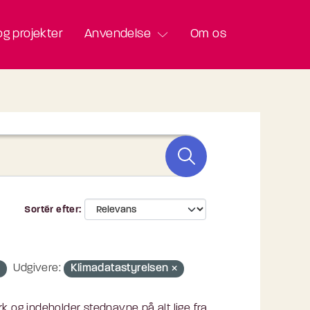
g projekter
Anvendelse
Om os
Sortér efter
Udgivere:
Klimadatastyrelsen
k og indeholder stednavne på alt lige fra