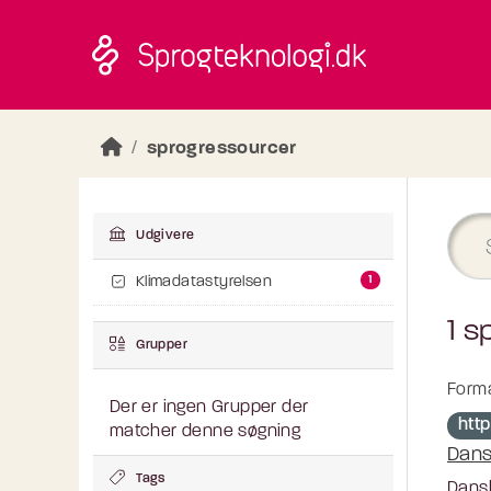
Skip to main content
sprogressourcer
Udgivere
1
Klimadatastyrelsen
1 s
Grupper
Forma
Der er ingen Grupper der
http
matcher denne søgning
Dans
Tags
Dansk