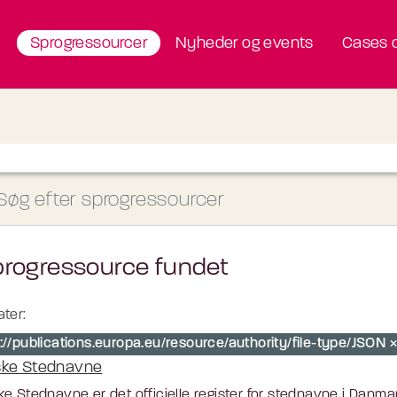
Sprogressourcer
Nyheder og events
Cases o
progressource fundet
ter:
://publications.europa.eu/resource/authority/file-type/JSON
ke Stednavne
e Stednavne er det officielle register for stednavne i Danmar