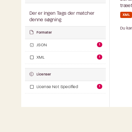
træet
Der er ingen Tags der matcher
XML
denne søgning
Du kan
Formater
1
JSON
1
XML
Licenser
1
License Not Specified