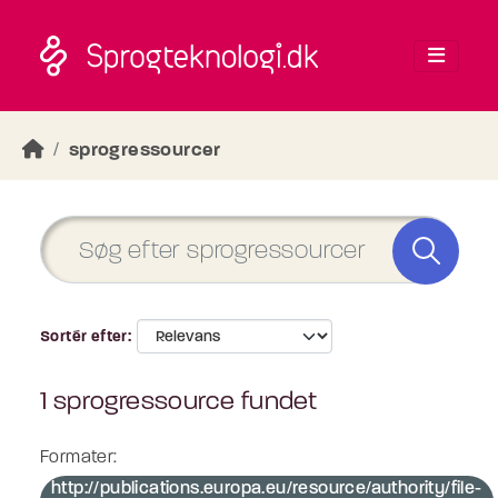
Skip to main content
sprogressourcer
Sortér efter
1 sprogressource fundet
Formater:
http://publications.europa.eu/resource/authority/file-