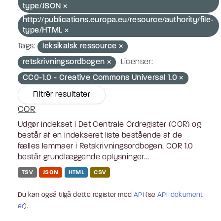
type/JSON
http://publications.europa.eu/resource/authority/file-
type/HTML
Tags:
leksikalsk ressource
retskrivningsordbogen
Licenser:
CC0-1.0 - Creative Commons Universal 1.0
Filtrér resultater
COR
Udgør indekset i Det Centrale Ordregister (COR) og
består af en indekseret liste bestående af de
fælles lemmaer i Retskrivningsordbogen. COR 1.0
består grundlæggende oplysninger...
TSV
JSON
HTML
CSV
Du kan også tilgå dette register med
API
(se
API-dokument
er
).