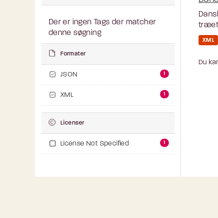
Dansk
Der er ingen Tags der matcher
træet
denne søgning
XML
Formater
Du kan
1
JSON
1
XML
Licenser
1
License Not Specified