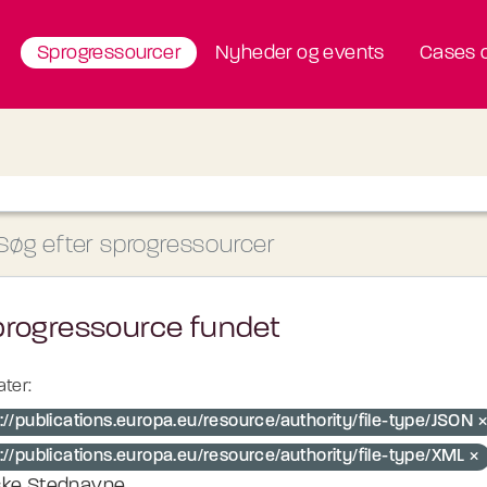
Sprogressourcer
Nyheder og events
Cases o
progressource fundet
ter:
://publications.europa.eu/resource/authority/file-type/JSON
://publications.europa.eu/resource/authority/file-type/XML
ke Stednavne