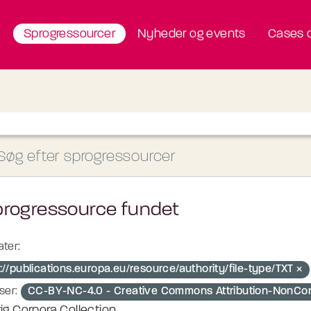
Sprogressourcer
Nyheder og events
Cases o
progressource fundet
ter:
://publications.europa.eu/resource/authority/file-type/TXT
ser:
CC-BY-NC-4.0 - Creative Commons Attribution-NonCo
ig Corpora Collection