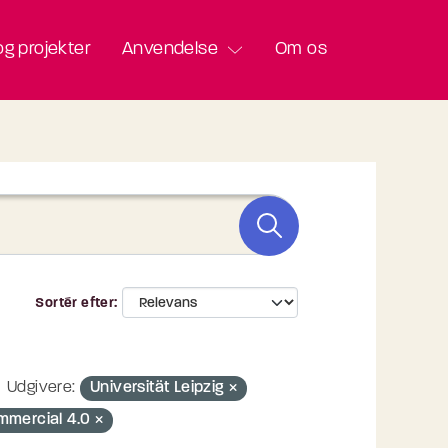
g projekter
Anvendelse
Om os
Sortér efter
Udgivere:
Universität Leipzig
mmercial 4.0