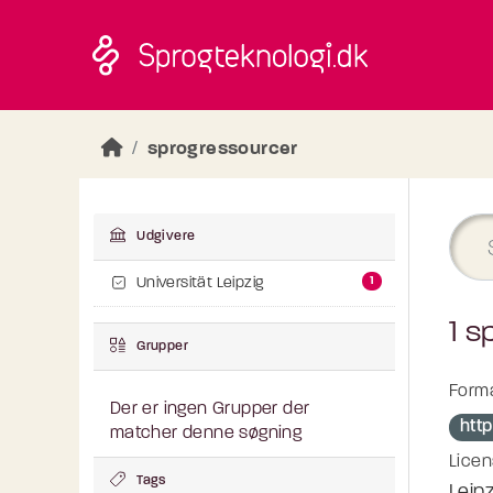
Skip to main content
sprogressourcer
Udgivere
1
Universität Leipzig
1 s
Grupper
Forma
Der er ingen Grupper der
http
matcher denne søgning
Licen
Tags
Leipz