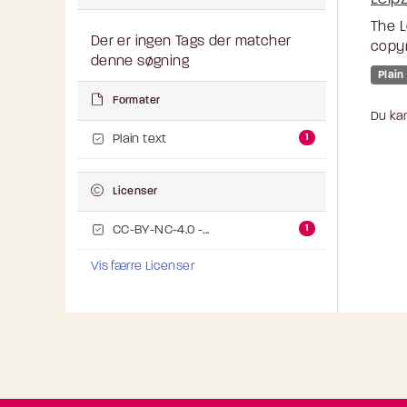
The L
Der er ingen Tags der matcher
copyr
denne søgning
Plain
Formater
Du kan
1
Plain text
Licenser
1
CC-BY-NC-4.0 -...
Vis færre Licenser