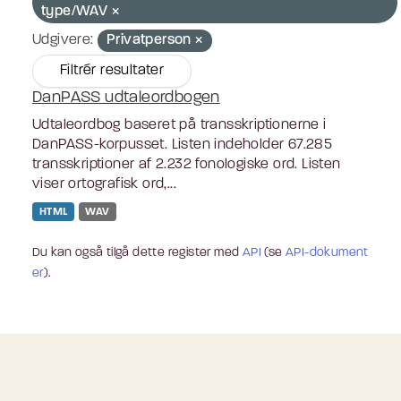
type/WAV
Udgivere:
Privatperson
Filtrér resultater
DanPASS udtaleordbogen
Udtaleordbog baseret på transskriptionerne i
DanPASS-korpusset. Listen indeholder 67.285
transskriptioner af 2.232 fonologiske ord. Listen
viser ortografisk ord,...
HTML
WAV
Du kan også tilgå dette register med
API
(se
API-dokument
er
).