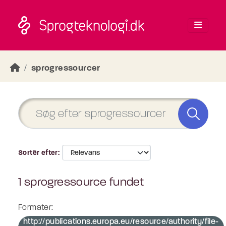
Skip to main content
sprogressourcer
Sortér efter
1 sprogressource fundet
Formater:
http://publications.europa.eu/resource/authority/file-