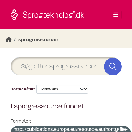
Skip to main content
sprogressourcer
Sortér efter
1 sprogressource fundet
Formater:
http://publications.europa.eu/resource/authority/file-