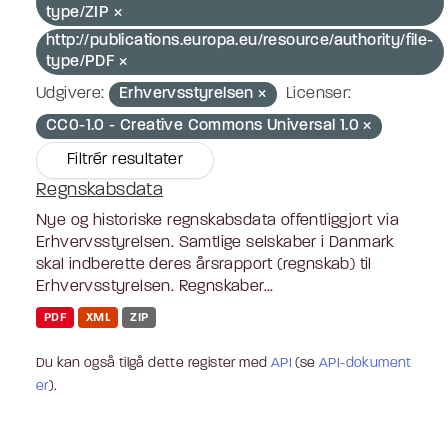
type/ZIP
http://publications.europa.eu/resource/authority/file-
type/PDF
Udgivere:
Erhvervsstyrelsen
Licenser:
CC0-1.0 - Creative Commons Universal 1.0
Filtrér resultater
Regnskabsdata
Nye og historiske regnskabsdata offentliggjort via
Erhvervsstyrelsen. Samtlige selskaber i Danmark
skal indberette deres årsrapport (regnskab) til
Erhvervsstyrelsen. Regnskaber...
PDF
XML
ZIP
Du kan også tilgå dette register med
API
(se
API-dokument
er
).