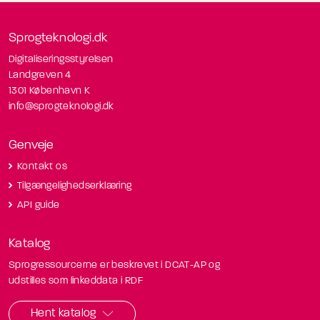
Sprogteknologi.dk
Digitaliseringsstyrelsen
Landgreven 4
1301 København K
info@sprogteknologi.dk
Genveje
Kontakt os
Tilgængelighedserklæring
API guide
Katalog
Sprogressourcerne er beskrevet i DCAT-AP og
udstilles som linkeddata i RDF
Hent katalog