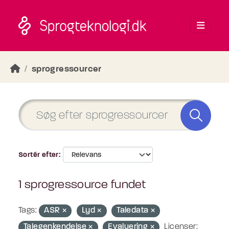
Skip to main content
sprogressourcer
Sortér efter
1 sprogressource fundet
Tags:
ASR
Lyd
Taledata
Talegenkendelse
Evaluering
Licenser: