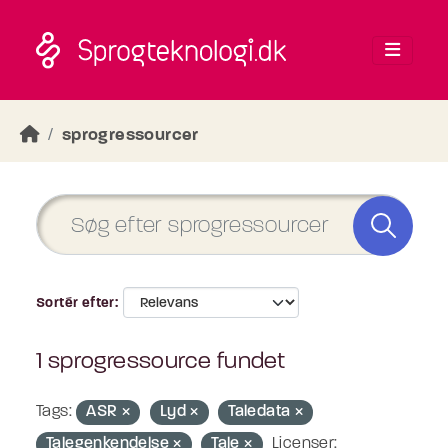
Skip to main content
sprogressourcer
Sortér efter
1 sprogressource fundet
Tags:
ASR
Lyd
Taledata
Talegenkendelse
Tale
Licenser: