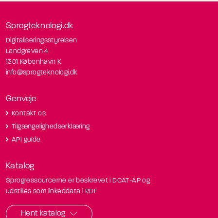
Sprogteknologi.dk
Digitaliseringsstyrelsen
Landgreven 4
1301 København K
info@sprogteknologi.dk
Genveje
Kontakt os
Tilgængelighedserklæring
API guide
Katalog
Sprogressourcerne er beskrevet i DCAT-AP og
udstilles som linkeddata i RDF
Hent katalog