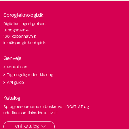
Sprogteknologi.dk
Digitaliseringsstyrelsen
Landgreven 4
1301 København K
info@sprogteknologi.dk
Genveje
Kontakt os
Tilgængelighedserklæring
API guide
Katalog
Sprogressourcerne er beskrevet i DCAT-AP og
udstilles som linkeddata i RDF
Hent katalog