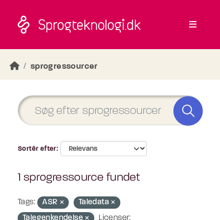
Skip to main content
sprogressourcer
Sortér efter
1 sprogressource fundet
Tags:
ASR
Taledata
Talegenkendelse
Licenser: