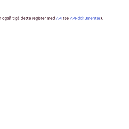
 også tilgå dette register med
API
(se
API-dokumenter
).