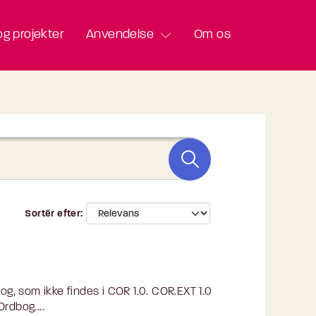
g projekter
Anvendelse
Om os
Sortér efter
, som ikke findes i COR 1.0. COR.EXT 1.0
rdbog....