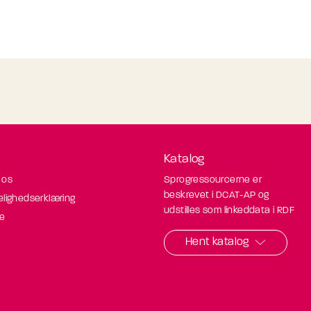
Katalog
 os
Sprogressourcerne er
beskrevet i DCAT-AP og
elighedserklæring
udstilles som linkeddata i RDF
de
Hent katalog