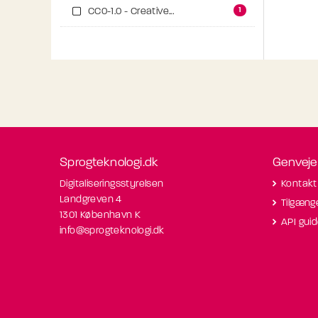
1
CC0-1.0 - Creative...
Sprogteknologi.dk
Genveje
Digitaliseringsstyrelsen
Kontakt
Landgreven 4
Tilgæng
1301 København K
API gui
info@sprogteknologi.dk