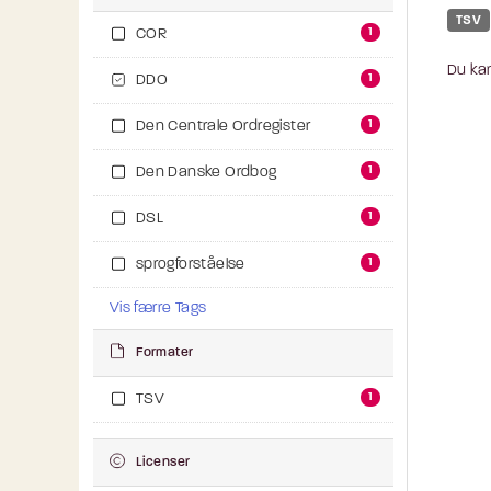
TSV
1
COR
Du kan
1
DDO
1
Den Centrale Ordregister
1
Den Danske Ordbog
1
DSL
1
sprogforståelse
Vis færre Tags
Formater
1
TSV
Licenser