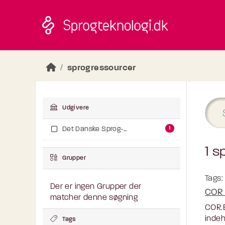
Skip to main content
sprogressourcer
Udgivere
1
Det Danske Sprog-...
1 s
Grupper
Tags:
Der er ingen Grupper der
COR 
matcher denne søgning
COR.E
indeh
Tags