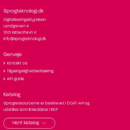
Sprogteknologi.dk
Digitaliseringsstyrelsen
Landgreven 4
1301 København K
info@sprogteknologi.dk
Genveje
Kontakt os
Tilgængelighedserklæring
API guide
Katalog
Sprogressourcerne er beskrevet i DCAT-AP og
udstilles som linkeddata i RDF
Hent katalog