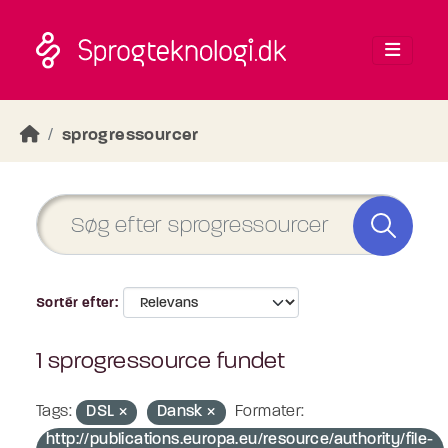
Skip to main content
sprogressourcer
Sortér efter
1 sprogressource fundet
Tags:
DSL
Dansk
Formater:
http://publications.europa.eu/resource/authority/file-