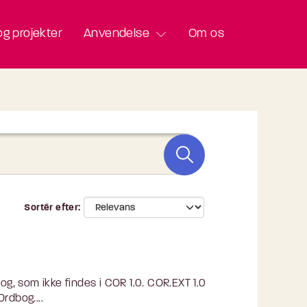
g projekter
Anvendelse
Om os
Sortér efter
, som ikke findes i COR 1.0. COR.EXT 1.0
rdbog....