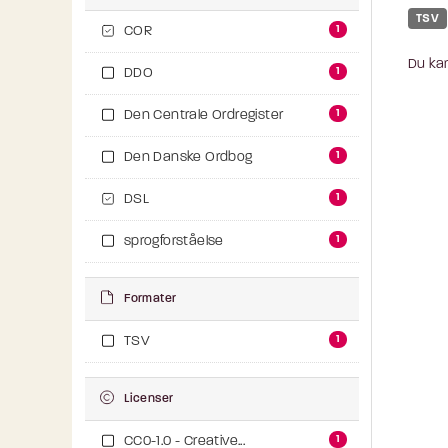
TSV
1
COR
Du kan
1
DDO
1
Den Centrale Ordregister
1
Den Danske Ordbog
1
DSL
1
sprogforståelse
Formater
1
TSV
Licenser
1
CC0-1.0 - Creative...