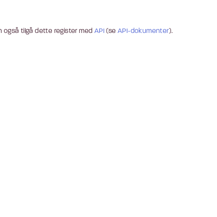
 også tilgå dette register med
API
(se
API-dokumenter
).