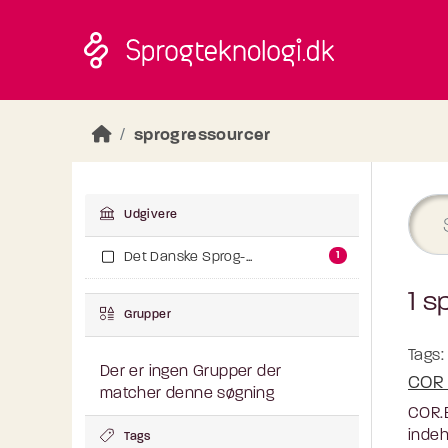
Skip to main content
sprogressourcer
Udgivere
1
Det Danske Sprog-...
1 s
Grupper
Tags:
Der er ingen Grupper der
COR 
matcher denne søgning
COR.E
indeh
Tags