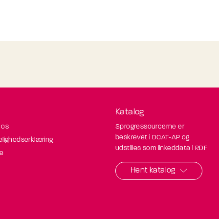
Katalog
 os
Sprogressourcerne er
beskrevet i DCAT-AP og
elighedserklæring
udstilles som linkeddata i RDF
de
Hent katalog