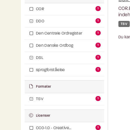
COR.E
1
COR
indeh
1
DDO
TSV
1
Den Centrale Ordregister
Du kan
1
Den Danske Ordbog
1
DSL
1
sprogforståelse
Formater
1
TSV
Licenser
1
CC0-1.0 - Creative...