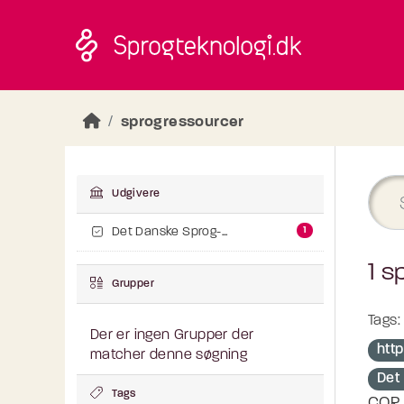
Skip to main content
sprogressourcer
Udgivere
1
Det Danske Sprog-...
1 s
Grupper
Tags:
Der er ingen Grupper der
http
matcher denne søgning
Det
Tags
COR 