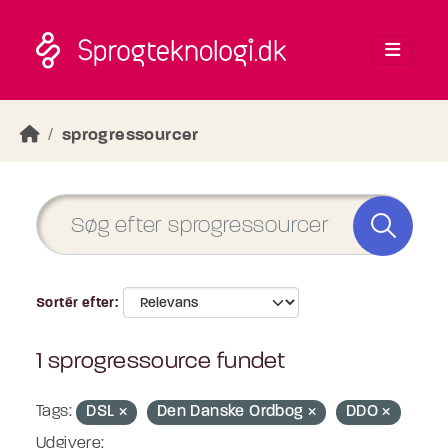
Skip to main content
sprogressourcer
Sortér efter
1 sprogressource fundet
Tags:
DSL
Den Danske Ordbog
DDO
Udgivere: