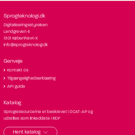
Sprogteknologi.dk
Digitaliseringsstyrelsen
Landgreven 4
1301 København K
info@sprogteknologi.dk
Genveje
Kontakt os
Tilgængelighedserklæring
API guide
Katalog
Sprogressourcerne er beskrevet i DCAT-AP og
udstilles som linkeddata i RDF
Hent katalog