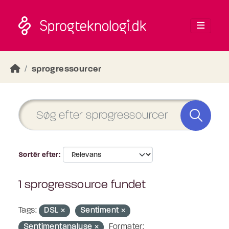
Skip to main content
sprogressourcer
Sortér efter
1 sprogressource fundet
Tags:
DSL
Sentiment
Sentimentanalyse
Formater: