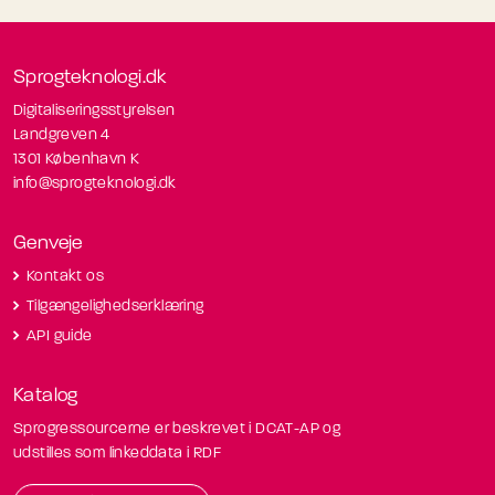
Sprogteknologi.dk
Digitaliseringsstyrelsen
Landgreven 4
1301 København K
info@sprogteknologi.dk
Genveje
Kontakt os
Tilgængelighedserklæring
API guide
Katalog
Sprogressourcerne er beskrevet i DCAT-AP og
udstilles som linkeddata i RDF