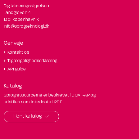
Digitaliseringsstyrelsen
Landgreven 4
1301 København K
info@sprogteknologi.dk
Genveje
Kontakt os
Tilgængelighedserklæring
API guide
Katalog
Sprogressourcerne er beskrevet i DCAT-AP og
udstilles som linkeddata i RDF
Hent katalog