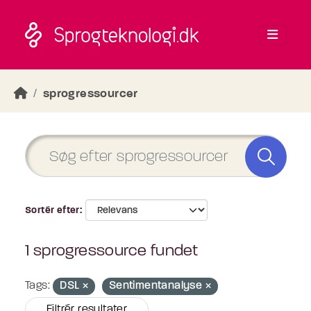
Skip to main content
sprogressourcer
Sortér efter
1 sprogressource fundet
Tags:
DSL
Sentimentanalyse
Filtrér resultater