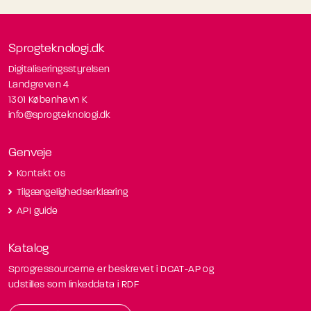
Sprogteknologi.dk
Digitaliseringsstyrelsen
Landgreven 4
1301 København K
info@sprogteknologi.dk
Genveje
Kontakt os
Tilgængelighedserklæring
API guide
Katalog
Sprogressourcerne er beskrevet i DCAT-AP og
udstilles som linkeddata i RDF