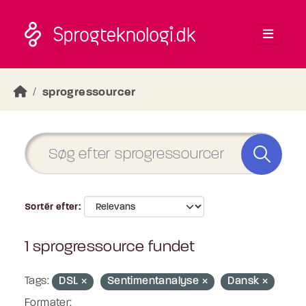
Skip to main content
sprogressourcer
Sortér efter
1 sprogressource fundet
Tags:
DSL
Sentimentanalyse
Dansk
Formater: